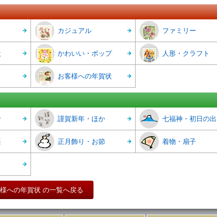
カジュアル
ファミリー
状
かわいい・ポップ
人形・クラフト
お客様への年賀状
r
謹賀新年・ほか
七福神・初日の出
楽
正月飾り・お節
着物・扇子
様への年賀状 の一覧へ戻る