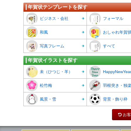
年賀状テンプレートを探す
ビジネス・会社
フォーマル
和風
おしゃれ年賀
写真フレーム
すべて
年賀状イラストを探す
未（ひつじ・羊）
HappyNewYea
松竹梅
羽根突き・独
風景・雪
背景・飾り枠
お客