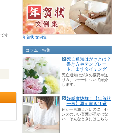
要です
年賀状 文例集
コラム・特集
死亡通知はがきとは？
書き方やテンプレー
ト、出すタイミング
死亡通知はがきの概要や送
り方、マナーについて紹介
します。
好感度抜群！【年賀状
一言】添え書き10選
何か一言添えたいのに、セ
ンスのいい言葉が浮かばな
い…そんなときにはこちら