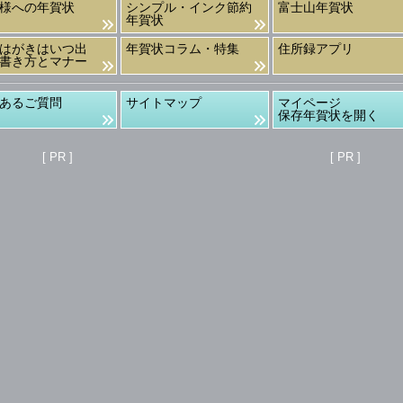
様への年賀状
シンプル・インク節約
富士山年賀状
年賀状
はがきはいつ出
年賀状コラム・特集
住所録アプリ
書き方とマナー
あるご質問
サイトマップ
マイページ
保存年賀状を開く
[ PR ]
[ PR ]