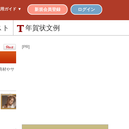
用ガイド ▼
新規会員登録
ログイン
スト
年賀状
文例
[PR]
商材やサ