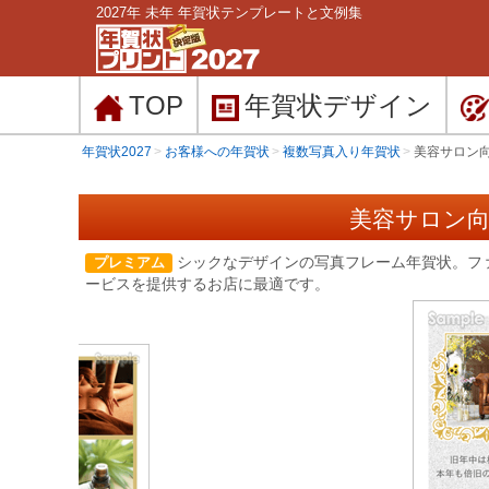
2027年 未年 年賀状テンプレートと文例集
TOP
年賀状
デザイン
年賀状2027
お客様への年賀状
複数写真入り年賀状
美容サロン
美容サロン向
シックなデザインの写真フレーム年賀状。フ
プレミアム
ービスを提供するお店に最適です。