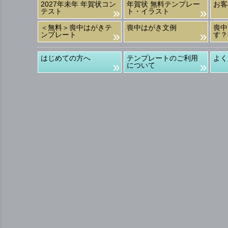
2027年未年 年賀状コン
年賀状 無料テンプレー
お客
テスト
ト・イラスト
＜無料＞喪中はがきテ
喪中はがき文例
喪中
ンプレート
す？
はじめての方へ
テンプレートのご利用
よく
について