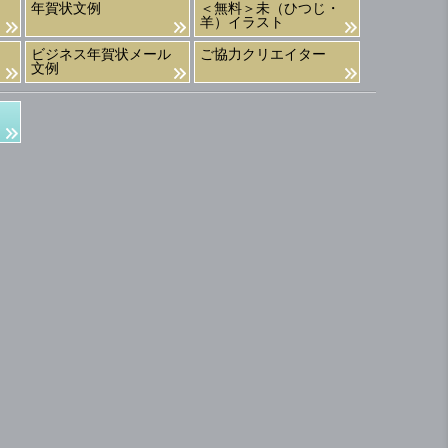
年賀状文例
＜無料＞未（ひつじ・
羊）イラスト
ビジネス年賀状メール
ご協力クリエイター
文例