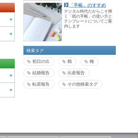
「手帳」のすすめ
デジタル時代だからこそ輝
く「紙の手帳」の使い方と
テンプレートについてご案
内します
検索タグ
初日の出
鶴
梅
結婚報告
出産報告
転居報告
その他検索タグ