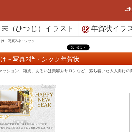
ご利
未（ひつじ）
イラスト
年賀状
イラ
向け－写真2枠・シック
け－写真2枠・シック年賀状
ァッション、雑貨、あるいは美容系サロンなど、落ち着いた大人向けの