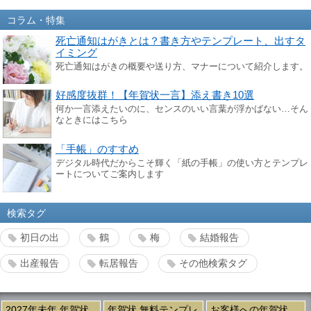
コラム・特集
死亡通知はがきとは？書き方やテンプレート、出すタ
イミング
死亡通知はがきの概要や送り方、マナーについて紹介します。
好感度抜群！【年賀状一言】添え書き10選
何か一言添えたいのに、センスのいい言葉が浮かばない…そん
なときにはこちら
「手帳」のすすめ
デジタル時代だからこそ輝く「紙の手帳」の使い方とテンプレ
ートについてご案内します
検索タグ
初日の出
鶴
梅
結婚報告
出産報告
転居報告
その他検索タグ
2027年未年 年賀状
年賀状 無料テンプレ
お客様への年賀状