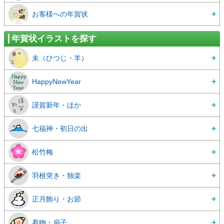
お客様への年賀状
年賀状イラストを探す
未（ひつじ・羊）
HappyNewYear
謹賀新年・ほか
七福神・初日の出
松竹梅
羽根突き・独楽
正月飾り・お節
着物・扇子