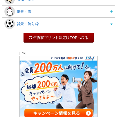
風景・雪
背景・飾り枠
年賀状プリント決定版TOPへ戻る
[PR]