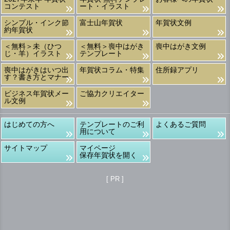
コンテスト
ート・イラスト
シンプル・インク節
富士山年賀状
年賀状文例
約年賀状
＜無料＞未（ひつ
＜無料＞喪中はがき
喪中はがき文例
じ・羊）イラスト
テンプレート
喪中はがきはいつ出
年賀状コラム・特集
住所録アプリ
す？書き方とマナー
ビジネス年賀状メー
ご協力クリエイター
ル文例
はじめての方へ
テンプレートのご利
よくあるご質問
用について
サイトマップ
マイページ
保存年賀状を開く
[ PR ]