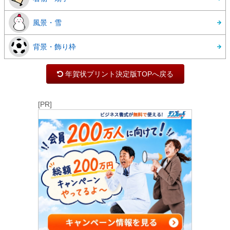
風景・雪
背景・飾り枠
年賀状プリント決定版TOPへ戻る
[PR]