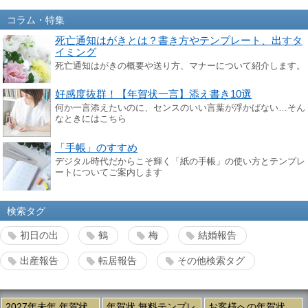
コラム・特集
死亡通知はがきとは？書き方やテンプレート、出すタ
イミング
死亡通知はがきの概要や送り方、マナーについて紹介します。
好感度抜群！【年賀状一言】添え書き10選
何か一言添えたいのに、センスのいい言葉が浮かばない…そん
なときにはこちら
「手帳」のすすめ
デジタル時代だからこそ輝く「紙の手帳」の使い方とテンプレ
ートについてご案内します
検索タグ
初日の出
鶴
梅
結婚報告
出産報告
転居報告
その他検索タグ
2027年未年 年賀状
年賀状 無料テンプレ
お客様への年賀状