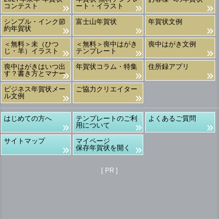
コンテスト
ート・イラスト
シンプル・インク節
富士山年賀状
年賀状文例
約年賀状
＜無料＞未（ひつ
＜無料＞喪中はがき
喪中はがき文例
じ・羊）イラスト
テンプレート
喪中はがきはいつ出
年賀状コラム・特集
住所録アプリ
す？書き方とマナー
ビジネス年賀状メー
ご協力クリエイター
ル文例
はじめての方へ
テンプレートのご利
よくあるご質問
用について
サイトマップ
マイページ
保存年賀状を開く
[ PR ]