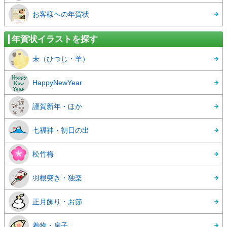
お客様への年賀状
年賀状イラストを探す
未（ひつじ・羊）
HappyNewYear
謹賀新年・ほか
七福神・初日の出
松竹梅
羽根突き・独楽
正月飾り・お節
着物・扇子