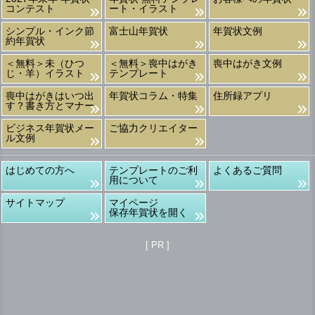
コンテスト
ート・イラスト
シンプル・インク節
富士山年賀状
年賀状文例
約年賀状
＜無料＞未（ひつ
＜無料＞喪中はがき
喪中はがき文例
じ・羊）イラスト
テンプレート
喪中はがきはいつ出
年賀状コラム・特集
住所録アプリ
す？書き方とマナー
ビジネス年賀状メー
ご協力クリエイター
ル文例
はじめての方へ
テンプレートのご利
よくあるご質問
用について
サイトマップ
マイページ
保存年賀状を開く
[ PR ]