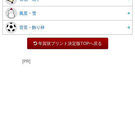
風景・雪
背景・飾り枠
年賀状プリント決定版TOPへ戻る
[PR]