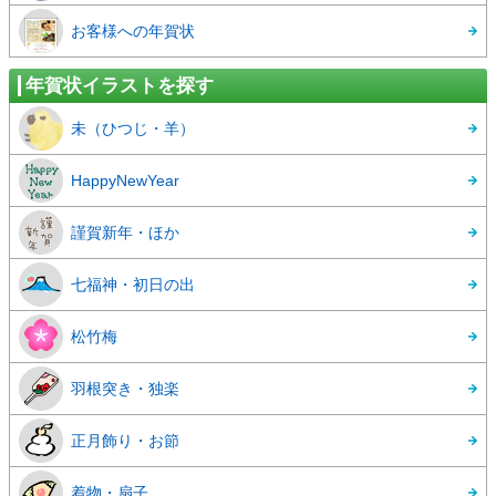
お客様への年賀状
年賀状イラストを探す
未（ひつじ・羊）
HappyNewYear
謹賀新年・ほか
七福神・初日の出
松竹梅
羽根突き・独楽
正月飾り・お節
着物・扇子