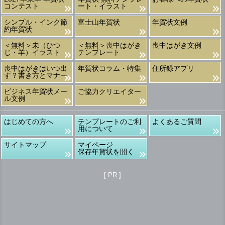
コンテスト
ート・イラスト
シンプル・インク節
富士山年賀状
年賀状文例
約年賀状
＜無料＞未（ひつ
＜無料＞喪中はがき
喪中はがき文例
じ・羊）イラスト
テンプレート
喪中はがきはいつ出
年賀状コラム・特集
住所録アプリ
す？書き方とマナー
ビジネス年賀状メー
ご協力クリエイター
ル文例
はじめての方へ
テンプレートのご利
よくあるご質問
用について
サイトマップ
マイページ
保存年賀状を開く
[ PR ]