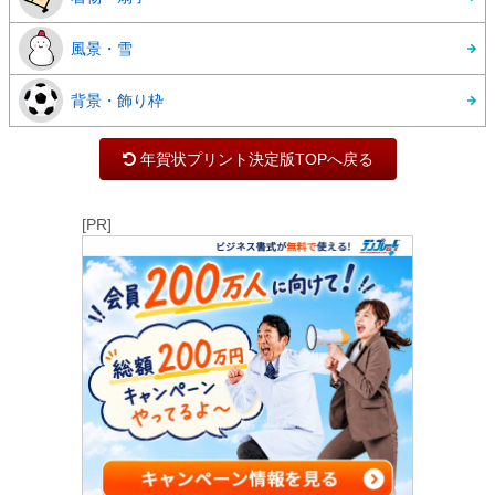
風景・雪
背景・飾り枠
年賀状プリント決定版TOPへ戻る
[PR]