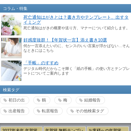
コラム・特集
死亡通知はがきとは？書き方やテンプレート、出すタ
イミング
死亡通知はがきの概要や送り方、マナーについて紹介します。
好感度抜群！【年賀状一言】添え書き10選
何か一言添えたいのに、センスのいい言葉が浮かばない…そん
なときにはこちら
「手帳」のすすめ
デジタル時代だからこそ輝く「紙の手帳」の使い方とテンプレ
ートについてご案内します
検索タグ
初日の出
鶴
梅
結婚報告
出産報告
転居報告
その他検索タグ
2027年未年 年賀状
年賀状 無料テンプレ
お客様への年賀状