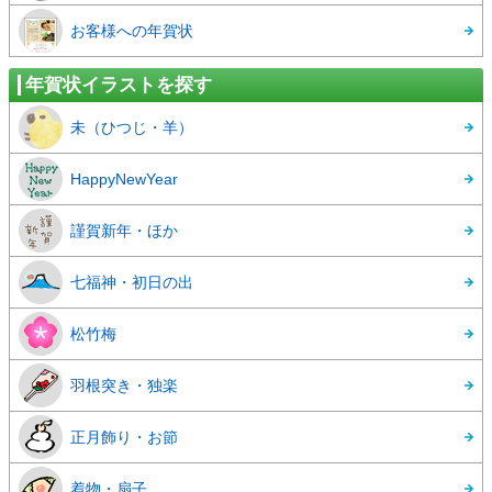
お客様への年賀状
年賀状イラストを探す
未（ひつじ・羊）
HappyNewYear
謹賀新年・ほか
七福神・初日の出
松竹梅
羽根突き・独楽
正月飾り・お節
着物・扇子