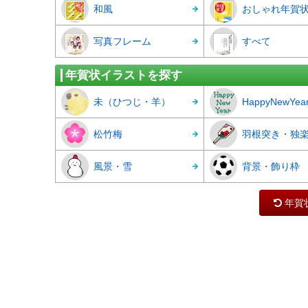
和風
おしゃれ年賀
写真フレーム
すべて
年賀状イラストを探す
未（ひつじ・羊）
HappyNewYea
松竹梅
羽根突き・独
風景・雪
背景・飾り枠
年賀