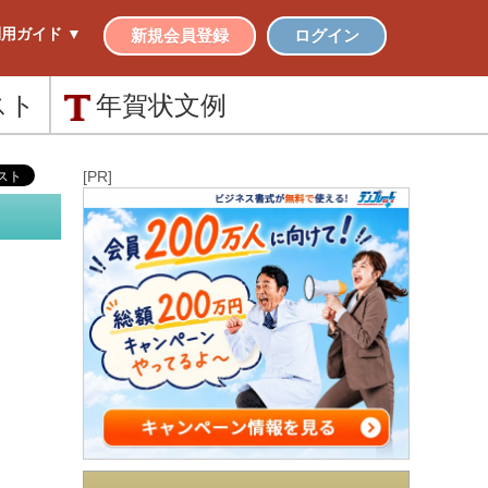
用ガイド ▼
新規会員登録
ログイン
スト
年賀状
文例
[PR]