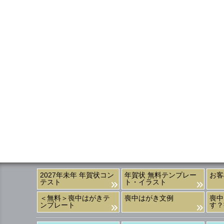
2027年未年 年賀状コン
年賀状 無料テンプレー
お客
テスト
ト・イラスト
＜無料＞喪中はがきテ
喪中はがき文例
喪中
ンプレート
す？