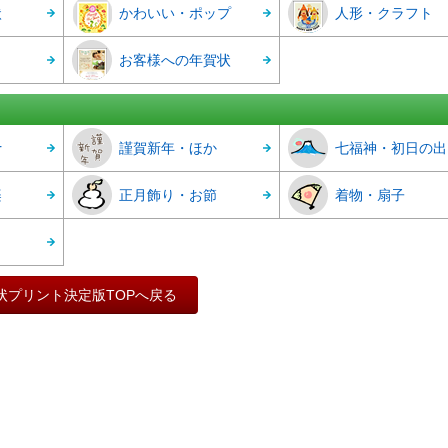
状
かわいい・ポップ
人形・クラフト
お客様への年賀状
r
謹賀新年・ほか
七福神・初日の出
楽
正月飾り・お節
着物・扇子
状プリント決定版TOPへ戻る