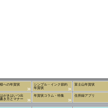
様への年賀状
シンプル・インク節約
富士山年賀状
年賀状
はがきはいつ出
年賀状コラム・特集
住所録アプリ
書き方とマナー