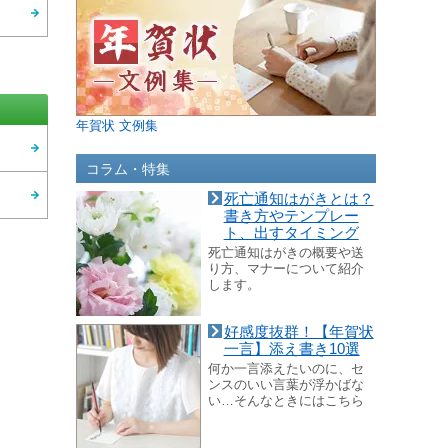
年賀状 文例集
コラム・特集
死亡通知はがきとは？
書き方やテンプレー
ト、出すタイミング
死亡通知はがきの概要や送
り方、マナーについて紹介
します。
好感度抜群！【年賀状
一言】添え書き10選
何か一言添えたいのに、セ
ンスのいい言葉が浮かばな
い…そんなときにはこちら