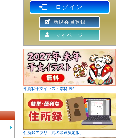
ログイン
新規会員登録
マイページ
年賀状干支イラスト素材 未年
住所録アプリ「宛名印刷決定版」