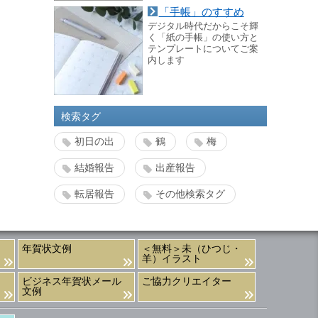
「手帳」のすすめ
デジタル時代だからこそ輝
く「紙の手帳」の使い方と
テンプレートについてご案
内します
検索タグ
初日の出
鶴
梅
結婚報告
出産報告
転居報告
その他検索タグ
年賀状文例
＜無料＞未（ひつじ・
羊）イラスト
ビジネス年賀状メール
ご協力クリエイター
文例