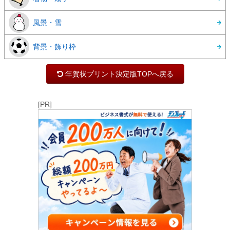
風景・雪
背景・飾り枠
年賀状プリント決定版TOPへ戻る
[PR]