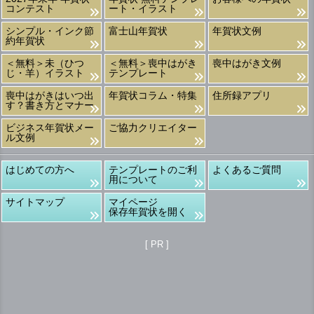
コンテスト
ート・イラスト
シンプル・インク節
富士山年賀状
年賀状文例
約年賀状
＜無料＞未（ひつ
＜無料＞喪中はがき
喪中はがき文例
じ・羊）イラスト
テンプレート
喪中はがきはいつ出
年賀状コラム・特集
住所録アプリ
す？書き方とマナー
ビジネス年賀状メー
ご協力クリエイター
ル文例
はじめての方へ
テンプレートのご利
よくあるご質問
用について
サイトマップ
マイページ
保存年賀状を開く
[ PR ]