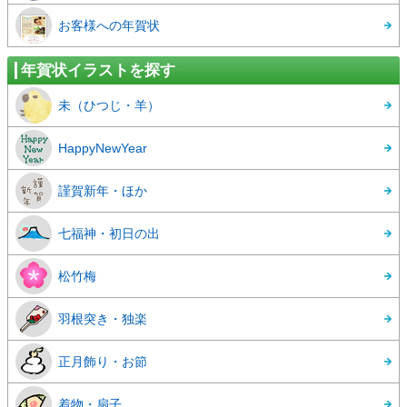
お客様への年賀状
年賀状イラストを探す
未（ひつじ・羊）
HappyNewYear
謹賀新年・ほか
七福神・初日の出
松竹梅
羽根突き・独楽
正月飾り・お節
着物・扇子