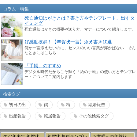
コラム・特集
死亡通知はがきとは？書き方やテンプレート、出すタ
イミング
死亡通知はがきの概要や送り方、マナーについて紹介します。
好感度抜群！【年賀状一言】添え書き10選
何か一言添えたいのに、センスのいい言葉が浮かばない…そん
なときにはこちら
「手帳」のすすめ
デジタル時代だからこそ輝く「紙の手帳」の使い方とテンプレ
ートについてご案内します
検索タグ
初日の出
鶴
梅
結婚報告
出産報告
転居報告
その他検索タグ
2027年未年 年賀状
年賀状 無料テンプレ
お客様への年賀状